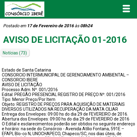
Postado em
17 de Fevereiro de 2016
às
08h24
Inicial
AVISO DE LICITAÇÃO 01-2016
O Consórcio Iberê
Notícias
(73)
Projetos
Estado de Santa Catarina
CONSORCIO INTERMUNICIPAL DE GERENCIAMENTO AMBIENTAL –
Portal de Transparência
CONSORCIO IBERE
AVISO DE LICITAÇÃO
Processo Adm. Nº. 001/2016
Edital: PREGÃO PRESENCIAL REGISTRO DE PREÇO Nº. 001/2016
Publicações
Tipo: Menor Preço/Por Item
Objeto: REGISTRO DE PREÇOS PARA AQUISIÇÃO DE MATERIAIS
DIVERSOS UTILIZADOS NA RECUPERAÇÃO DA MATA CILIAR
Informativos e Relatórios
Entrega dos Envelopes: 09:00 hs do dia 29 de FEVEREIRO de 2016.
Abertura dos Envelopes: 09:00 hs do dia 29 de FEVEREIRO de 2016
O Edital e esclarecimentos poderão ser obtidos no seguinte endereço
Notícias
e horário: na sede do Consórcio - Avenida Atílio Fontana, 591E –
EFAPI, Blo-co N, UNOCHAPECO, Chapeco/SC, nos dias úteis, de