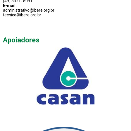
(49) 3321- 8091
E-mail:
administrativo@ibere.org.br
tecnico@ibere.org.br
Apoiadores