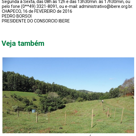
FECHAR PEDIDO
Segunda à Sexta, das 08h às 12h e das 13h30min. às 17h30min, ou
pelo fone (0**49) 3321-8091, ou e-mail: administrativo@ibere.org.br.
Contato
CHAPECO, 16 de FEVEREIRO de 2016
PEDRO BORSOI
PRESIDENTE DO CONSORCIO IBERE
Veja também