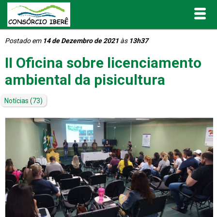
Postado em
14 de Dezembro de 2021
às
13h37
Inicial
II Oficina sobre licenciamento
O Consórcio Iberê
ambiental da pisicultura
Projetos
Notícias
(73)
Portal de Transparência
Publicações
Informativos e Relatórios
Notícias