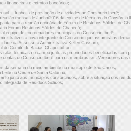
 financeiras e extratos bancários;
nsal – Junho - de prestação de atividades ao Consórcio Iberê;
reunião mensal de Junho/2016 da equipe de técnicos do Consórcio I
pauta para a reunião ordinária do Fórum de Resíduos Sólidos de Ch
nária Fórum Resíduos Sólidos de Chapecó;
l equipe de coordenadores municipais do Consórcio Iberê;
ministrativos a nova integrante do Consórcio que assumirá as dem
rnidade da Assessora Administrativa Kellen Cassaro;
al do Comitê de Bacias Chapecó/Irani;
sitas técnicas no campo junto as propriedades beneficiadas com pr
de contas do Consórcio Iberê para os membros srs. Vereadores das
s da semana do meio ambiente no município de São Carlos;
o Leite no Oeste de Santa Catarina;
nto junto aos municípios consorciados, sobre a situação dos resídu
o Integrada de Resíduos Sólidos;