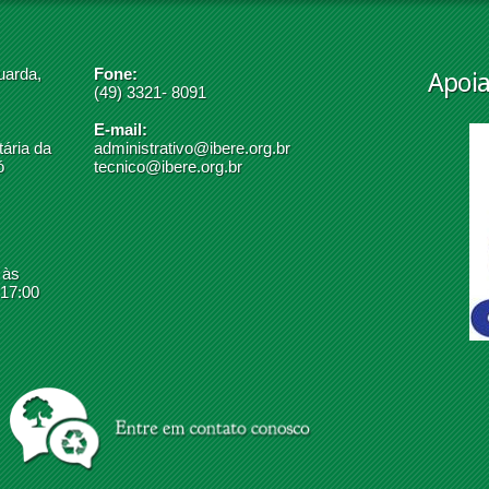
uarda,
Fone:
Apoi
(49) 3321- 8091
E-mail:
ária da
administrativo@ibere.org.br
ó
tecnico@ibere.org.br
 às
 17:00