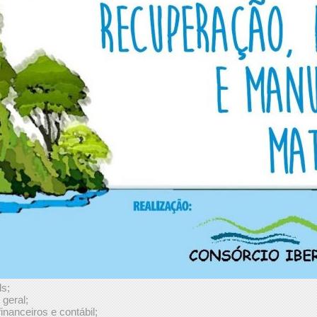
ls;
 geral;
nanceiros e contábil;