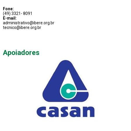
Fone:
(49) 3321- 8091
E-mail:
administrativo@ibere.org.br
tecnico@ibere.org.br
Apoiadores