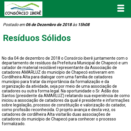
Postado em
06 de Dezembro de 2018
às
15h08
Inicial
Resíduos Sólidos
O Consórcio Iberê
No dia 04 de dezembro de 2018 o Consórcio iberê juntamente com o
Projetos
departamento de resíduos da Prefeitura Municipal de Chapecó e um
catador de material reciclável representante da Associação de
catadores AMARLUZ do município de Chapecó estiveram em
Portal de Transparência
Cordilheira Alta para dialogar com uma família de catadores
município para tratar da importância da formalização e da
organização da atividade, seja por meio de uma associação de
Publicações
catadores ou outra forma legal. Na oportunidade o Sr. Adão dos
Santos (presidente da AMARLUZ) relatando sua experiência de como
iniciou a associação de catadores da qual é presidente e informações
sobre legislação, processo de constituição e valorização do catador,
Informativos e Relatórios
como profissão reconhecida. O projeto avança e desta vez, os
catadores de cordilheira Alta visitarão duas associações de
catadores do município de Chapecó para conhecer o processo
Notícias
formalizado.