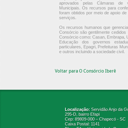
aprovados pelas Câmaras de v
Municipais. Os recursos para confe
foram obtidos por meio de apoio de
serviços.
Os recursos humanos que gerenci
Consórcio são gentilmente cedidos 
Consórcio como: Casan, Embrapa, U
Educação dos governos estadu
particulares, Epagri, Prefeituras M
e outros incluindo a sociedade civil.
Voltar para O Consórcio Iberê
Localização:
Servidão Anjo da G
295-D, bairro Efapi
Cep: 89809-000 – Chapecó - SC
Caixa Postal: 1141