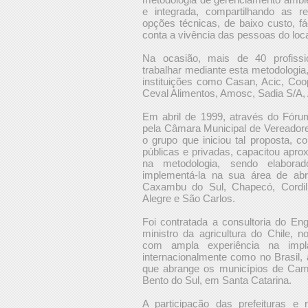
e integrada, compartilhando as r
opções técnicas, de baixo custo, fá
conta a vivência das pessoas do loca
Na ocasião, mais de 40 profissi
trabalhar mediante esta metodologia
instituições como Casan, Acic, Coop
Ceval Alimentos, Amosc, Sadia S/A, 
Em abril de 1999, através do Fór
pela Câmara Municipal de Vereador
o grupo que iniciou tal proposta, c
públicas e privadas, capacitou ap
na metodologia, sendo elabor
implementá-la na sua área de ab
Caxambu do Sul, Chapecó, Cordilh
Alegre e São Carlos.
Foi contratada a consultoria do En
ministro da agricultura do Chile, 
com ampla experiência na impla
internacionalmente como no Brasil, 
que abrange os municípios de Cam
Bento do Sul, em Santa Catarina.
A participação das prefeituras e