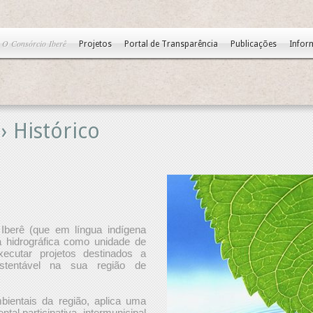
O Consórcio Iberê
Projetos
Portal de Transparência
Publicações
Infor
› Histórico
Iberê (que em língua indígena
cia hidrográfica como unidade de
xecutar projetos destinados a
stentável na sua região de
bientais da região, aplica uma
al participativa, intermunicipal