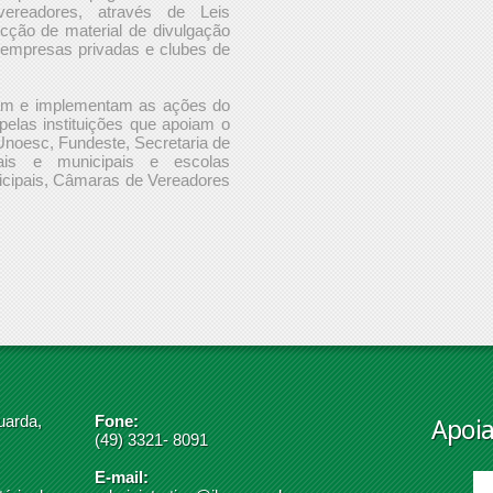
ereadores, através de Leis
cção de material de divulgação
 empresas privadas e clubes de
am e implementam as ações do
pelas instituições que apoiam o
noesc, Fundeste, Secretaria de
ais e municipais e escolas
unicipais, Câmaras de Vereadores
uarda,
Fone:
Apoi
(49) 3321- 8091
E-mail: