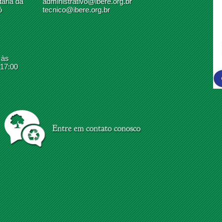
ária da
administrativo@ibere.org.br
ó
tecnico@ibere.org.br
 às
 17:00