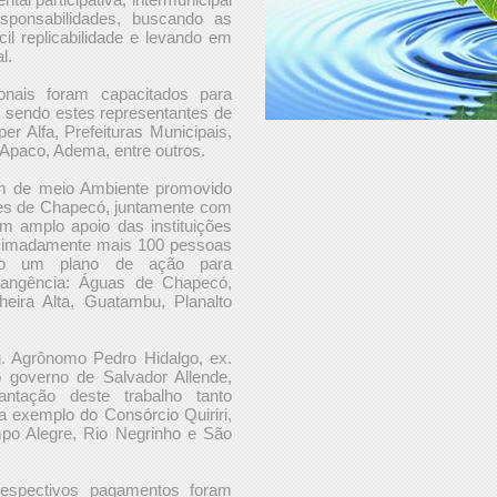
esponsabilidades, buscando as
cil replicabilidade e levando em
l.
onais foram capacitados para
, sendo estes representantes de
er Alfa, Prefeituras Municipais,
Apaco, Adema, entre outros.
um de meio Ambiente promovido
es de Chapecó, juntamente com
om amplo apoio das instituições
roximadamente mais 100 pessoas
ado um plano de ação para
rangência: Águas de Chapecó,
eira Alta, Guatambu, Planalto
g. Agrônomo Pedro Hidalgo, ex.
no governo de Salvador Allende,
ntação deste trabalho tanto
a exemplo do Consórcio Quiriri,
po Alegre, Rio Negrinho e São
 respectivos pagamentos foram