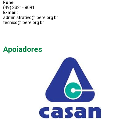
Fone:
(49) 3321- 8091
E-mail:
administrativo@ibere.org.br
tecnico@ibere.org.br
Apoiadores