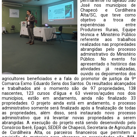
FECHAR PEDIDO
permanente no lajeado São
José nos municípios de
Contato
Chapecó e Cordilheira
Alta/SC, que teve como
objetivo a troca de
experiências entre
Produtores Rurais, Equipe
técnica e Ministério Público
referente aos trabalhos
realizados nas propriedades
abrangidas pelo processo
administrativo do Ministério
Público. No evento foi
apresentado o histórico das
atividades já realizadas,
ouvido os depoimentos dos
agricultores beneficiados e a fala do promotor de justiça da 9ª
Comarca Exmo. Eduardo Sens dos Santos. Os resultados alcançados
e trabalhados até o momento são de 97 propriedades, 138
nascentes, 123 cursos d’água e 63 viveiros/açudes nos dois
municípios, estão em andamento, ainda não finalizado 33
propriedades. O projeto ainda está em andamento, o processo
administrativo somente será finalizado após a finalização de todas
as propriedades, além disso, será instaurado novo processo
administrativo que irá levantar novas propriedades a serem
abrangidas. A execução do projeto está sendo desenvolvido pelo
Consórcio Iberê, Epagri, SEDER de Chapecó, Secretaria de Agricultura
de Cordilheira Alta, os parceiros financeiros que permitem a