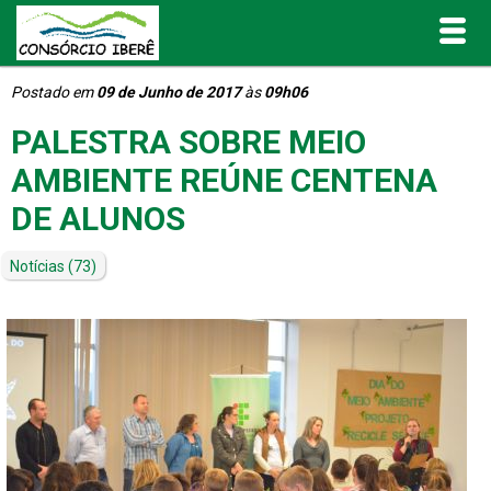
Postado em
09 de Junho de 2017
às
09h06
Inicial
PALESTRA SOBRE MEIO
O Consórcio Iberê
AMBIENTE REÚNE CENTENA
DE ALUNOS
Projetos
Notícias
(73)
Portal de Transparência
Publicações
Informativos e Relatórios
Notícias