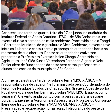
FECHAR PEDIDO
Contato
Aconteceu na tarde da quarta-feira dia 07 de junho, no auditório do
Instituto Federal de Santa Catarina– IFSC – de São Carlos mais um
evento alusivo a semana do meio ambiente. Promovido pela a Epagri
e Secretaria Municipal de Agricultura e Meio Ambiente, o evento teve
início as 14 horas e contou com a presença de autoridades locais no
momento de sua abertura. Dentre as autoridades estiveram
presentes o Prefeito em Exercício Kelen Giongo, Secretário da
Agricultura José Cléo Kunst, Vereadores Fernando Signori e Nelci
Endler além de funcionários do setor bem como, professores e
alunos das escolas do município de São Carlos.
A primeira palestra da tarde foi sobre o tema “LIXO X ÁGUA – A
responsabilidade de cada um” e foi ministrada pela Coordenadora do
Fórum de Resíduos Sólidos de Chapecó, Sra. Graciela Alves de Borba
Novakowski. Ela que também falou sobre “MEU LIXO! E agora, como
separar?”. O evento ainda contou com a palestra da Sra. Geciane
Jordani, Engenheira Agrônoma e Assessora de Projetos do Consórcio
Iberê que tratou sobre o tema “MATAS CILIARES X ÁGUA –
Preservação e recuperação numa região hidrográfica do oeste de