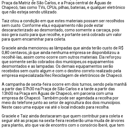
FECHAR PEDIDO
Praça da Matriz de São Carlos, e a Praça central de Águas de
Contato
Chapecó, tais como TVs, CPUs, pilhas, baterias, e qualquer eletrônico
que não esteja sendo utilizado.
Taiz citou a condição em que estes materiais possam ser recolhidos
sem custo. Conforme ela,o equipamento não pode estar
descaracterizado ao desmontado, como somente a carcaça, pois
isso gera custo para que recolhe, e portante será cobrado um valor
para quem encaminhar para coleta.
Graciele ainda mencionou as lâmpadas que ainda terão custo de R$
0,80 centavos, já que ainda nenhuma empresa se disponibilizou a
recolhê-las, assim como ocorre com outros materiais. Ela reforçou
que somente serão cobrados dos munícipes,os equipamentos
desmontados e as lampadas. Os demais equipamentos serão
recebidos sem custo algum e com o destino correto realizado pela
empresa especializada Rec Reciclagem de eletrônicos de Chapecó.
A campanha de sexta-feira ocorre em dois turnos, sendo pela manhã
a partir das 07h30 na Praça de São Carlos e a tarde a partir das
13h00 na Praça em Águas de Chapecó, em parceria com uma
empresa de Chapecó. Também pode ser agendada a recolha por
meio do telefone junto ao setor de agricultura dos dois municípios.
Neste caso uma equipe vai até o local indicado para recolha.
Graciele e Taiz ainda destacaram que quem contribuir para coleta e
seguir até as praças na sexta-feira receberão uma muda de árvores
para plantio, ato que vai de encontro com o consórcio Iberê, que tem