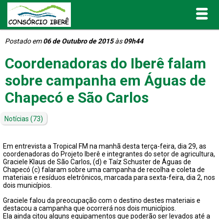
Postado em
06 de Outubro de 2015
às
09h44
Inicial
Coordenadoras do Iberê falam
O Consórcio Iberê
sobre campanha em Águas de
Chapecó e São Carlos
Projetos
Notícias
(73)
Portal de Transparência
Em entrevista a Tropical FM na manhã desta terça-feira, dia 29, as
Publicações
coordenadoras do Projeto Iberê e integrantes do setor de agricultura,
Graciele Klaus de São Carlos, (d) e Taíz Schuster de Águas de
Chapecó (c) falaram sobre uma campanha de recolha e coleta de
materiais e resíduos eletrônicos, marcada para sexta-feira, dia 2, nos
Informativos e Relatórios
dois municípios.
Graciele falou da preocupação com o destino destes materiais e
Notícias
destacou a campanha que ocorrerá nos dois municípios.
Ela ainda citou alguns equipamentos que poderão ser levados até a