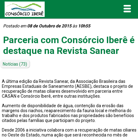
Postado em
08 de Outubro de 2015
às
10h55
Inicial
Parceria com Consórcio Iberê é
O Consórcio Iberê
destaque na Revista Sanear
Projetos
Notícias
(73)
Portal de Transparência
A última edição da Revista Sanear, da Associação Brasileira das
Empresas Estaduais de Saneamento (AESBE), destaca o projeto de
recuperação de matas ciliares desenvolvido em parceria entre
Publicações
CASAN e Consórcio Iberê, entre outras instituições.
Aumento de disponibilidade de água, contenção da erosão das
margens dos riachos, reaparecimento da fauna local e melhoria do
Informativos e Relatórios
trabalho e dos produtos fabricados nas propriedades são benefícios
citados pelas famílias que participam do projeto.
Notícias
Desde 2006 a iniciativa colabora com a recuperação de matas ciliares
no Oeste do Estado, numa ação que será reconhecida no mês de