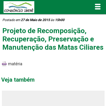
Postado em
27 de Maio de 2015
às
15h00
Inicial
Projeto de Recomposição,
O Consórcio Iberê
Recuperação, Preservação e
Manutenção das Matas Ciliares
Projetos
Portal de Transparência
matéria
Publicações
Veja também
Informativos e Relatórios
Notícias