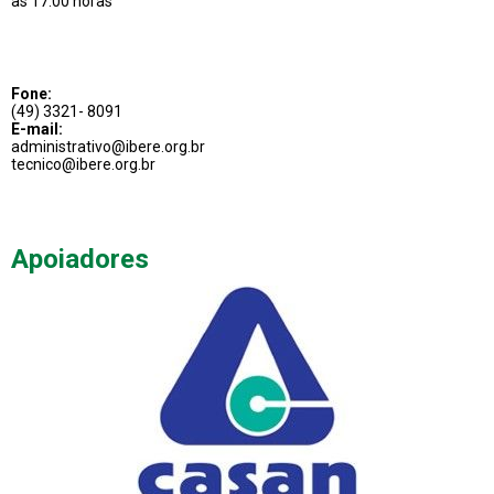
às 17:00 horas
Fone:
(49) 3321- 8091
E-mail:
administrativo@ibere.org.br
tecnico@ibere.org.br
Apoiadores