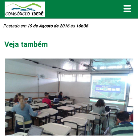
Postado em
19 de Agosto de 2016
às
16h36
Inicial
Veja também
O Consórcio Iberê
Projetos
Portal de Transparência
Publicações
Informativos e Relatórios
Notícias