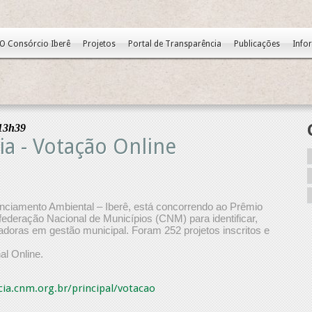
O Consórcio Iberê
Projetos
Portal de Transparência
Publicações
Info
13h39
a - Votação Online
nciamento Ambiental – Iberê, está concorrendo ao Prêmio
federação Nacional de Municípios (CNM) para identificar,
vadoras em gestão municipal. Foram 252 projetos inscritos e
l Online.
cia.cnm.org.br/principal/votacao