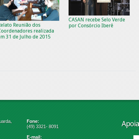
CASAN recebe Selo Verde
Relato Reunião dos
por Consórcio Iberê
Coordenadores realizada
em 31 de Julho de 2015
uarda,
Fone:
Apoi
(49) 3321- 8091
E-mail: