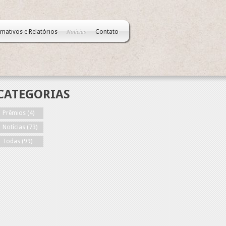
Notícias
rmativos e Relatórios
Contato
CATEGORIAS
Prêmios
(4)
Notícias
(73)
Todas
(99)