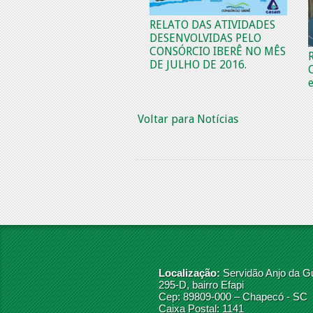
RELATO DAS ATIVIDADES
DESENVOLVIDAS PELO
CONSÓRCIO IBERÊ NO MÊS
DE JULHO DE 2016.
Voltar para Notícias
Localização:
Servidão Anjo da G
295-D, bairro Efapi
Cep: 89809-000 – Chapecó - SC
Caixa Postal: 1141